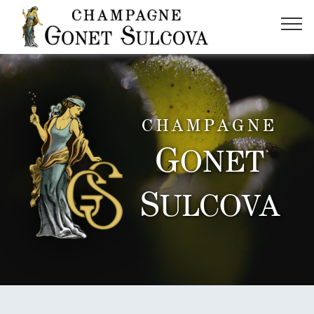
CHAMPAGNE
G
ONET
S
ULCOVA