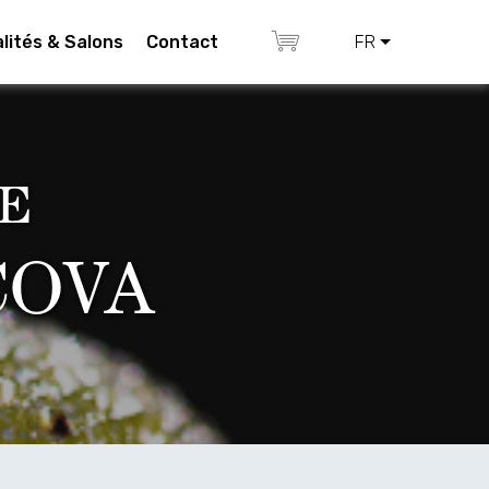
lités & Salons
Contact
FR
E
COVA