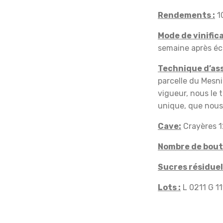
Rendements :
10
Mode de vinifica
semaine après éc
Technique d’as
parcelle du Mesni
vigueur, nous le
unique, que nous
Cave:
Crayères 12
Nombre de boutei
Sucres résiduel
Lots :
L 0211 G 11