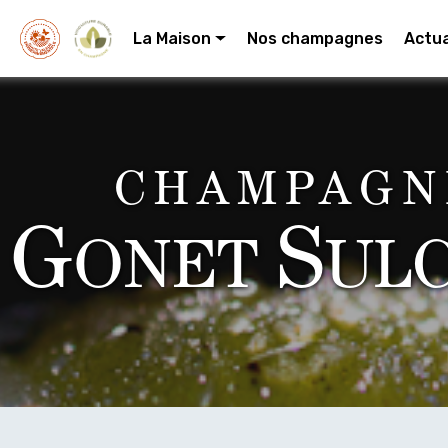
La Maison
Nos champagnes
Actua
CHAMPAGN
G
S
ONET
UL