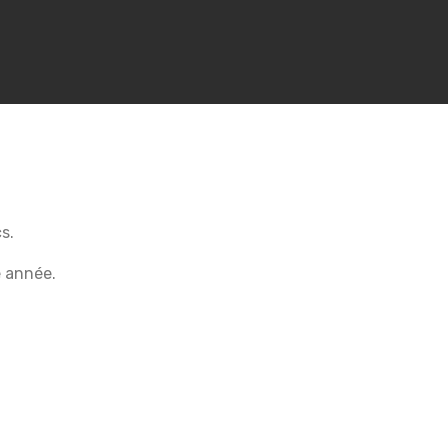
s.
 année.