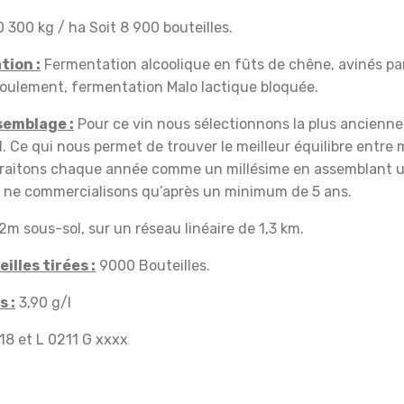
 300 kg / ha Soit 8 900 bouteilles.
tion :
Fermentation alcoolique en fûts de chêne, avinés par
oulement, fermentation Malo lactique bloquée.
semblage :
Pour ce vin nous sélectionnons la plus ancienne 
l. Ce qui nous permet de trouver le meilleur équilibre entre 
 traitons chaque année comme un millésime en assemblant 
 ne commercialisons qu’après un minimum de 5 ans.
m sous-sol, sur un réseau linéaire de 1,3 km.
lles tirées :
9000 Bouteilles.
s :
3,90 g/l
18 et L 0211 G xxxx