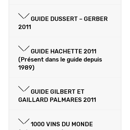
GUIDE DUSSERT – GERBER
2011
GUIDE HACHETTE 2011
(Présent dans le guide depuis
1989)
GUIDE GILBERT ET
GAILLARD PALMARES 2011
1000 VINS DU MONDE