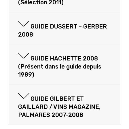
(Sélection 2011)
GUIDE DUSSERT – GERBER
2008
GUIDE HACHETTE 2008
(Présent dans le guide depuis
1989)
GUIDE GILBERT ET
GAILLARD / VINS MAGAZINE,
PALMARES 2007-2008