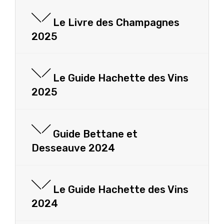
Le Livre des Champagnes
2025
Le Guide Hachette des Vins
2025
Guide Bettane et
Desseauve 2024
Le Guide Hachette des Vins
2024