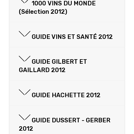
1000 VINS DU MONDE
(Sélection 2012)
GUIDE VINS ET SANTÉ 2012
GUIDE GILBERT ET
GAILLARD 2012
GUIDE HACHETTE 2012
GUIDE DUSSERT - GERBER
2012