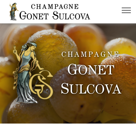
CHAMPAGNE
G
ONET
S
ULCOVA